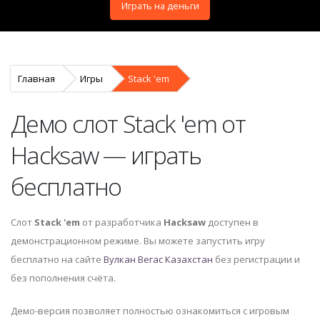
Играть на деньги
Главная
Игры
Stack 'em
Демо слот Stack 'em от
Hacksaw — играть
бесплатно
Слот
Stack 'em
от разработчика
Hacksaw
доступен в
демонстрационном режиме. Вы можете запустить игру
бесплатно на сайте
Вулкан Вегас Казахстан
без регистрации и
без пополнения счёта.
Демо-версия позволяет полностью ознакомиться с игровым