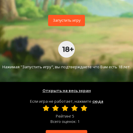
Запустить игру
Нажимая "Запустить игру", вы подтверждаете что Вам есть 18 лет.
Открыть на весь экран
Если игра не работает, нажмите
сюда
Рейтинг
5
Всего оценок:
1