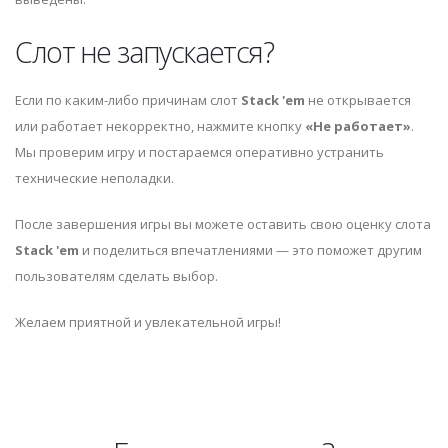
Слот не запускается?
Если по каким-либо причинам слот
Stack 'em
не открывается
или работает некорректно, нажмите кнопку
«Не работает»
.
Мы проверим игру и постараемся оперативно устранить
технические неполадки.
После завершения игры вы можете оставить свою оценку слота
Stack 'em
и поделиться впечатлениями — это поможет другим
пользователям сделать выбор.
Желаем приятной и увлекательной игры!