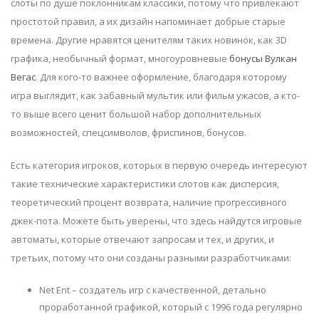
слоты по душе поклонникам классики, потому что привлекают
простотой правил, а их дизайн напоминает добрые старые
времена. Другие нравятся ценителям таких новинок, как 3D
графика, необычный формат, многоуровневые
бонусы Вулкан
Вегас
. Для кого-то важнее оформление, благодаря которому
игра выглядит, как забавный мультик или фильм ужасов, а кто-
то выше всего ценит большой набор дополнительных
возможностей, спецсимволов, фриспинов, бонусов.
Есть категория игроков, которых в первую очередь интересуют
такие технические характеристики слотов как дисперсия,
теоретический процент возврата, наличие прогрессивного
джек-пота. Можете быть уверены, что здесь найдутся игровые
автоматы, которые отвечают запросам и тех, и других, и
третьих, потому что они созданы разными разработчиками:
Net Ent – создатель игр с качественной, детально
проработанной графикой, который с 1996 года регулярно