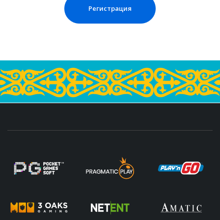
Регистрация