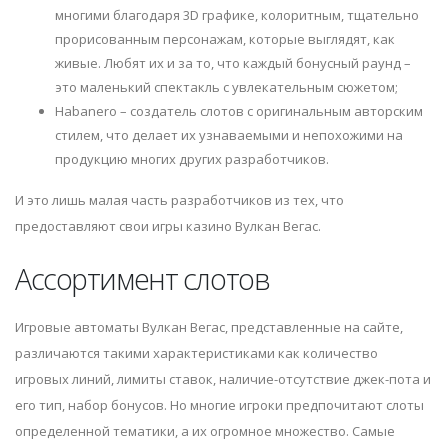
многими благодаря 3D графике, колоритным, тщательно
прорисованным персонажам, которые выглядят, как
живые. Любят их и за то, что каждый бонусный раунд –
это маленький спектакль с увлекательным сюжетом;
Habanero – создатель слотов с оригинальным авторским
стилем, что делает их узнаваемыми и непохожими на
продукцию многих других разработчиков.
И это лишь малая часть разработчиков из тех, что
предоставляют свои игры казино Вулкан Вегас.
Ассортимент слотов
Игровые автоматы Вулкан Вегас, представленные на сайте,
различаются такими характеристиками как количество
игровых линий, лимиты ставок, наличие-отсутствие джек-пота и
его тип, набор бонусов. Но многие игроки предпочитают слоты
определенной тематики, а их огромное множество. Самые