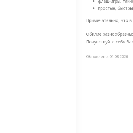
флеш-игры, такие
простые, быстры
Примечательно, что в 
Обилие разнообразных
Почувствуйте себя ба
Обновлено:
01.08.2026