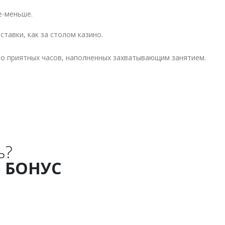
е-меньше.
ставки, как за столом казино.
о приятных часов, наполненных захватывающим занятием.
ь?
 БОНУС