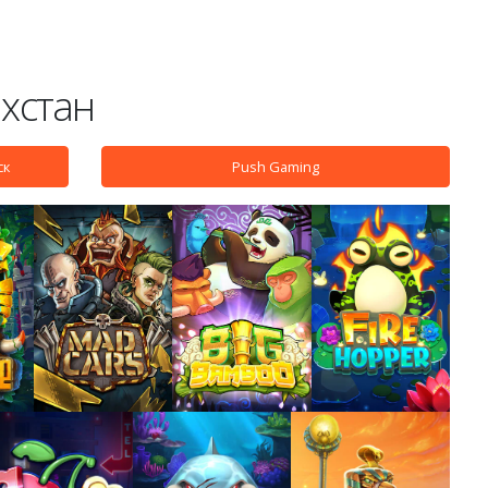
ахстан
Push Gaming