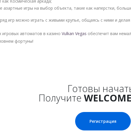
 как Космическая аркада;
е азартные игры на выбор объекта, такие как наперстки, больш
ряд игр можно играть с живыми крупье, общаясь с ними и делая 
 игровых автоматов в казино
Vulkan Vegas
обеспечит вам немал
ловнем фортуны!
Готовы начат
Получите
WELCOME
Регистрация