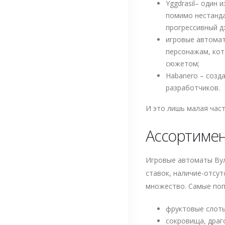
Yggdrasil– один 
помимо нестанда
прогрессивный д
игровые автомат
персонажам, кот
сюжетом;
Habanero – созд
разработчиков.
И это лишь малая част
Ассортимен
Игровые автоматы Вул
ставок, наличие-отсут
множество. Самые поп
фруктовые слоты,
сокровища, драго