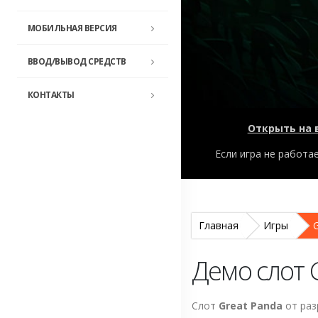
МОБИЛЬНАЯ ВЕРСИЯ
ВВОД/ВЫВОД СРЕДСТВ
КОНТАКТЫ
Открыть на 
Если игра не работа
Главная
Игры
Демо слот 
Слот
Great Panda
от раз