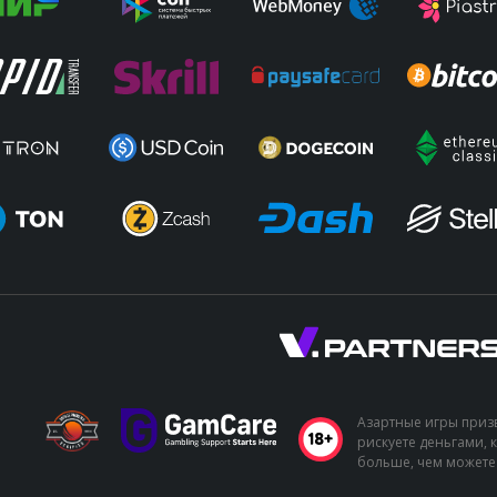
Азартные игры призв
рискуете деньгами, к
больше, чем можете 