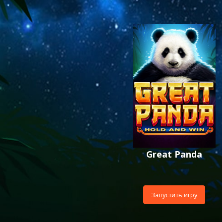
Great Panda
Запустить игру