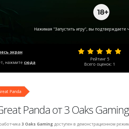
Нажимая "Запустить игру", вы подтверждаете ч
весь экран
Рейтинг
5
ет, нажмите
сюда
Всего оценок:
1
Great Panda
Great Panda от 3 Oaks Gamin
работчика
3 Oaks Gaming
доступен в демонстрационном режиме