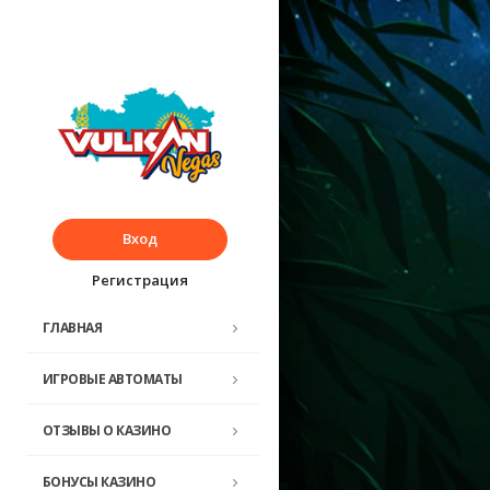
Вход
Регистрация
ГЛАВНАЯ
ИГРОВЫЕ АВТОМАТЫ
ОТЗЫВЫ О КАЗИНО
БОНУСЫ КАЗИНО