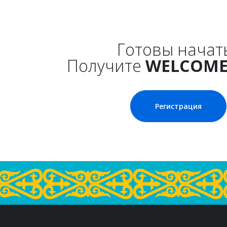
Готовы начат
Получите
WELCOME
Регистрация