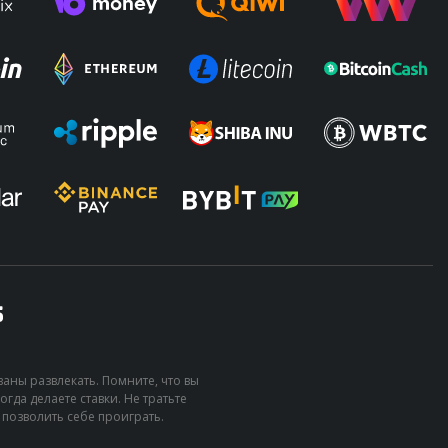
аны развлекать. Помните, что вы
огда делаете ставки. Не тратьте
позволить себе проиграть.