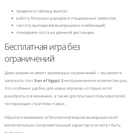
правила и таблицу выплат;
работу бонусных раундов и специальных символов;
частоту выпадения выигрышных комбинаций;
поведение слота на длинной дистанции.
Бесплатная игра без
ограничений
Демо-режим не имеет временных ограничений — вы можете
запускать слот
Sun of Egypt 2
неограниченное количество раз.
Это особенно удобно для новых игроков, которые хотят
разобраться в механике, а также для опытных пользователей,
тестирующих стратегии ставок.
Обратите внимание: в бесплатной версии выигрыши носят
исключительно ознакомительный характер и не могут быть
выведены.