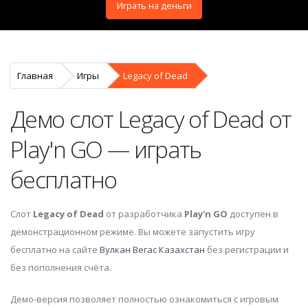
Играть на деньги
Главная
Игры
Legacy of Dead
Демо слот Legacy of Dead от
Play'n GO — играть
бесплатно
Слот
Legacy of Dead
от разработчика
Play'n GO
доступен в
демонстрационном режиме. Вы можете запустить игру
бесплатно на сайте
Вулкан Вегас Казахстан
без регистрации и
без пополнения счёта.
Демо-версия позволяет полностью ознакомиться с игровым