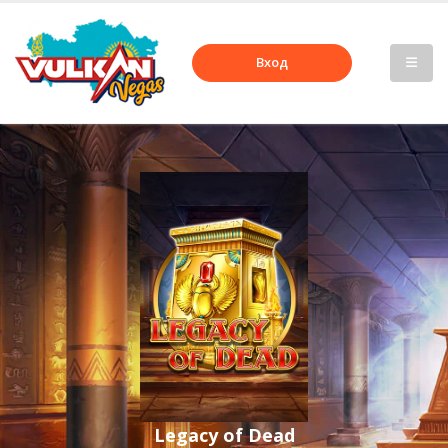
Вход
Legacy of Dead