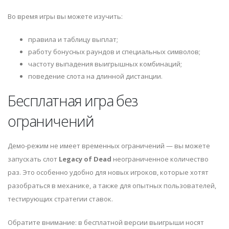
Во время игры вы можете изучить:
правила и таблицу выплат;
работу бонусных раундов и специальных символов;
частоту выпадения выигрышных комбинаций;
поведение слота на длинной дистанции.
Бесплатная игра без
ограничений
Демо-режим не имеет временных ограничений — вы можете
запускать слот
Legacy of Dead
неограниченное количество
раз. Это особенно удобно для новых игроков, которые хотят
разобраться в механике, а также для опытных пользователей,
тестирующих стратегии ставок.
Обратите внимание: в бесплатной версии выигрыши носят