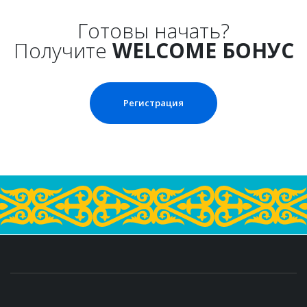
Готовы начать?
Получите
WELCOME БОНУС
Регистрация