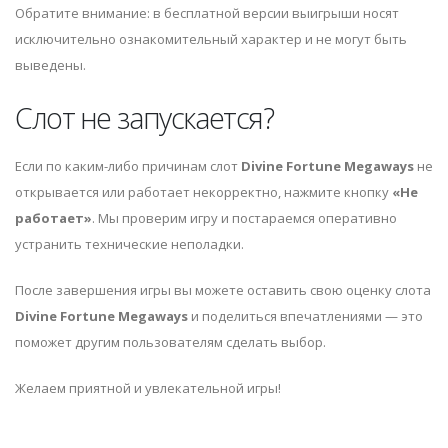
Обратите внимание: в бесплатной версии выигрыши носят
исключительно ознакомительный характер и не могут быть
выведены.
Слот не запускается?
Если по каким-либо причинам слот
Divine Fortune Megaways
не
открывается или работает некорректно, нажмите кнопку
«Не
работает»
. Мы проверим игру и постараемся оперативно
устранить технические неполадки.
После завершения игры вы можете оставить свою оценку слота
Divine Fortune Megaways
и поделиться впечатлениями — это
поможет другим пользователям сделать выбор.
Желаем приятной и увлекательной игры!