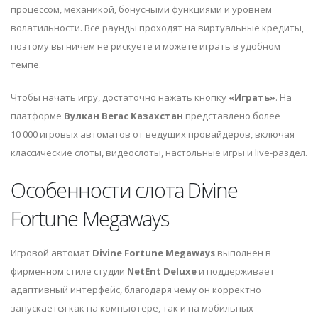
процессом, механикой, бонусными функциями и уровнем
волатильности. Все раунды проходят на виртуальные кредиты,
поэтому вы ничем не рискуете и можете играть в удобном
темпе.
Чтобы начать игру, достаточно нажать кнопку
«Играть»
. На
платформе
Вулкан Вегас Казахстан
представлено более
10 000 игровых автоматов от ведущих провайдеров, включая
классические слоты, видеослоты, настольные игры и live-раздел.
Особенности слота Divine
Fortune Megaways
Игровой автомат
Divine Fortune Megaways
выполнен в
фирменном стиле студии
NetEnt Deluxe
и поддерживает
адаптивный интерфейс, благодаря чему он корректно
запускается как на компьютере, так и на мобильных