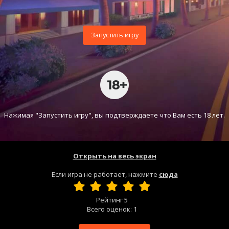
Запустить игру
Нажимая "Запустить игру", вы подтверждаете что Вам есть 18 лет.
Открыть на весь экран
Если игра не работает, нажмите
сюда
Рейтинг
5
Всего оценок:
1