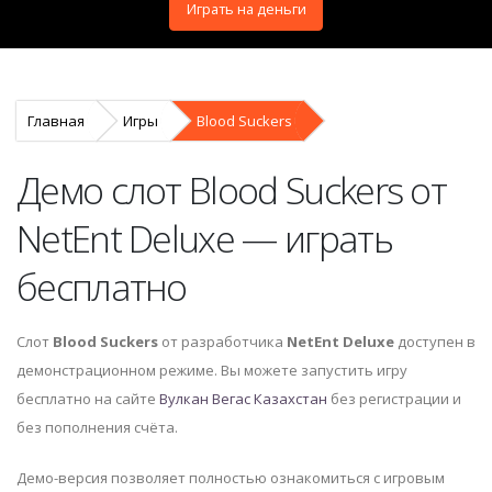
Играть на деньги
Главная
Игры
Blood Suckers
Демо слот Blood Suckers от
NetEnt Deluxe — играть
бесплатно
Слот
Blood Suckers
от разработчика
NetEnt Deluxe
доступен в
демонстрационном режиме. Вы можете запустить игру
бесплатно на сайте
Вулкан Вегас Казахстан
без регистрации и
без пополнения счёта.
Демо-версия позволяет полностью ознакомиться с игровым