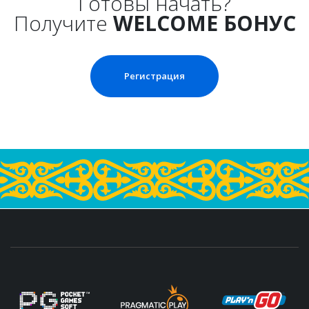
Готовы начать?
Получите
WELCOME БОНУС
Регистрация