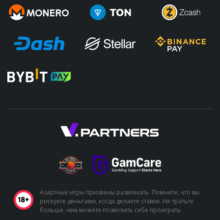
Азартные игры призваны развлекать. Помните, что вы
рискуете деньгами, когда делаете ставки. Не тратьте
больше, чем можете позволить себе проиграть.