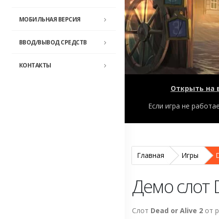
МОБИЛЬНАЯ ВЕРСИЯ
ВВОД/ВЫВОД СРЕДСТВ
КОНТАКТЫ
Открыть на 
Если игра не работа
Главная
Игры
D
Демо слот D
Слот
Dead or Alive 2
от 