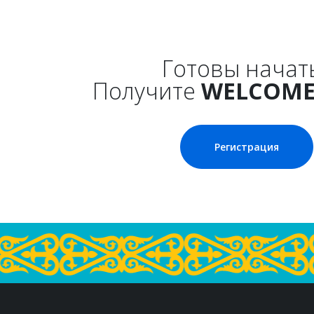
Готовы начат
Получите
WELCOME
Регистрация