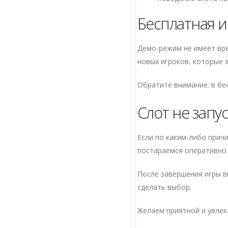
Бесплатная и
Демо-режим не имеет вр
новых игроков, которые 
Обратите внимание: в бе
Слот не запус
Если по каким-либо прич
постараемся оперативно 
После завершения игры 
сделать выбор.
Желаем приятной и увлек