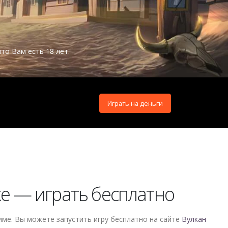
то Вам есть 18 лет.
Играть на деньги
uxe — играть бесплатно
ме. Вы можете запустить игру бесплатно на сайте
Вулкан