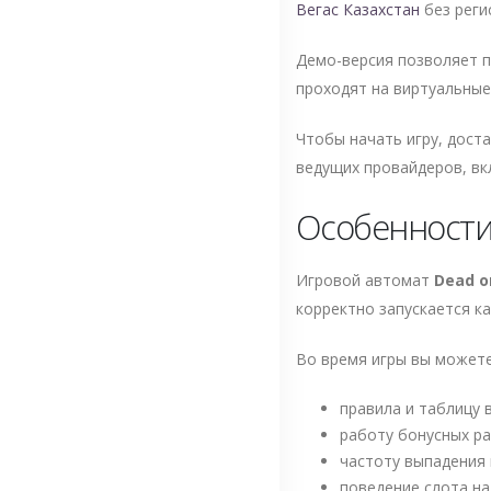
Вегас Казахстан
без реги
Демо-версия позволяет п
проходят на виртуальные
Чтобы начать игру, дост
ведущих провайдеров, вкл
Особенности 
Игровой автомат
Dead or
корректно запускается ка
Во время игры вы можете
правила и таблицу 
работу бонусных ра
частоту выпадения
поведение слота на