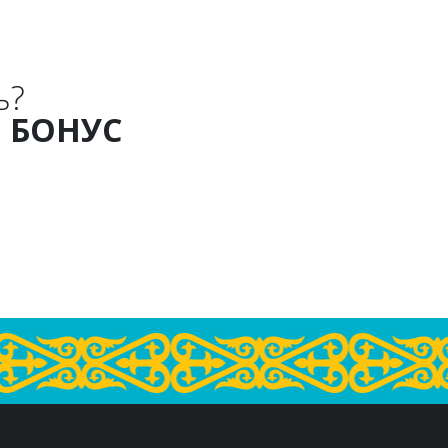
ь?
 БОНУС