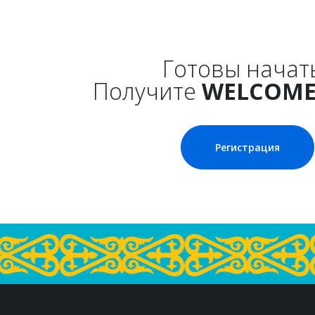
Готовы начат
Получите
WELCOME
Регистрация