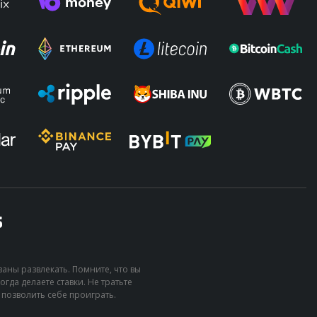
аны развлекать. Помните, что вы
огда делаете ставки. Не тратьте
позволить себе проиграть.