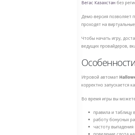
Вегас Казахстан
без реги
Демо-версия позволяет п
проходят на виртуальные
Чтобы начать игру, дост
ведущих провайдеров, вкл
Особенности 
Игровой автомат
Hallow
корректно запускается ка
Во время игры вы можете
правила и таблицу 
работу бонусных ра
частоту выпадения
поведение слота на