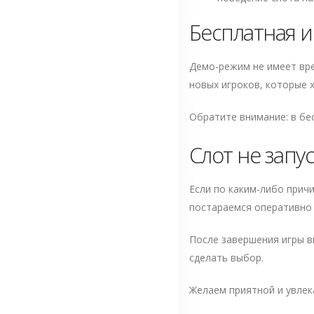
Бесплатная и
Демо-режим не имеет вр
новых игроков, которые 
Обратите внимание: в бе
Слот не запус
Если по каким-либо прич
постараемся оперативно 
После завершения игры 
сделать выбор.
Желаем приятной и увлек