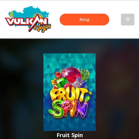
Вход
Fruit Spin