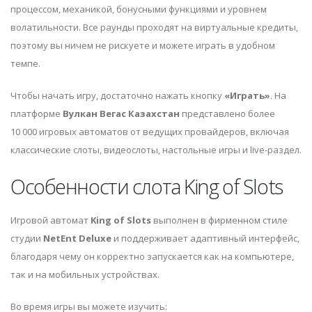
процессом, механикой, бонусными функциями и уровнем
волатильности. Все раунды проходят на виртуальные кредиты,
поэтому вы ничем не рискуете и можете играть в удобном
темпе.
Чтобы начать игру, достаточно нажать кнопку
«Играть»
. На
платформе
Вулкан Вегас Казахстан
представлено более
10 000 игровых автоматов от ведущих провайдеров, включая
классические слоты, видеослоты, настольные игры и live-раздел.
Особенности слота King of Slots
Игровой автомат
King of Slots
выполнен в фирменном стиле
студии
NetEnt Deluxe
и поддерживает адаптивный интерфейс,
благодаря чему он корректно запускается как на компьютере,
так и на мобильных устройствах.
Во время игры вы можете изучить: