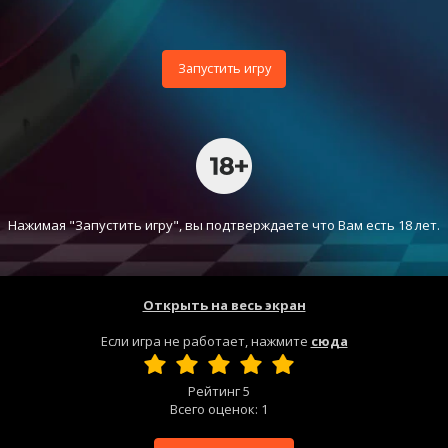
Запустить игру
Нажимая "Запустить игру", вы подтверждаете что Вам есть 18 лет.
Открыть на весь экран
Если игра не работает, нажмите
сюда
Рейтинг
5
Всего оценок:
1