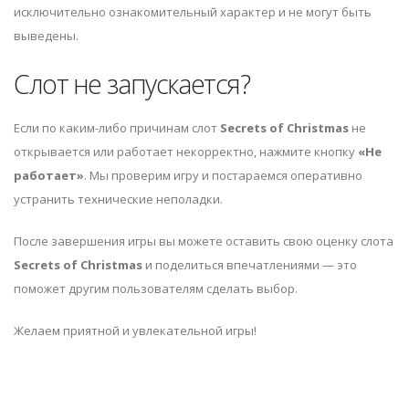
исключительно ознакомительный характер и не могут быть
выведены.
Слот не запускается?
Если по каким-либо причинам слот
Secrets of Christmas
не
открывается или работает некорректно, нажмите кнопку
«Не
работает»
. Мы проверим игру и постараемся оперативно
устранить технические неполадки.
После завершения игры вы можете оставить свою оценку слота
Secrets of Christmas
и поделиться впечатлениями — это
поможет другим пользователям сделать выбор.
Желаем приятной и увлекательной игры!