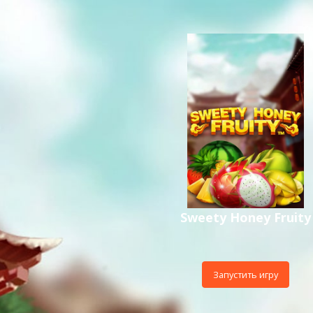
Sweety Honey Fruity
Запустить игру