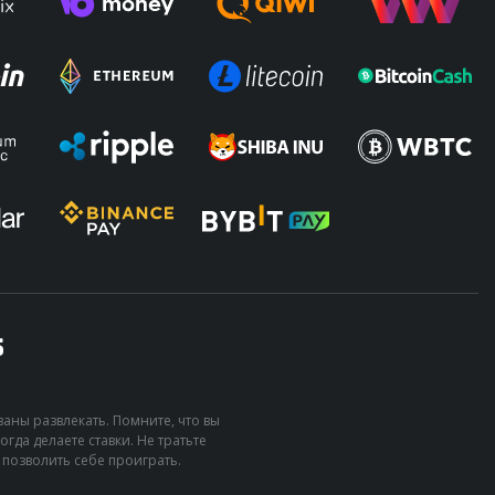
аны развлекать. Помните, что вы
огда делаете ставки. Не тратьте
позволить себе проиграть.