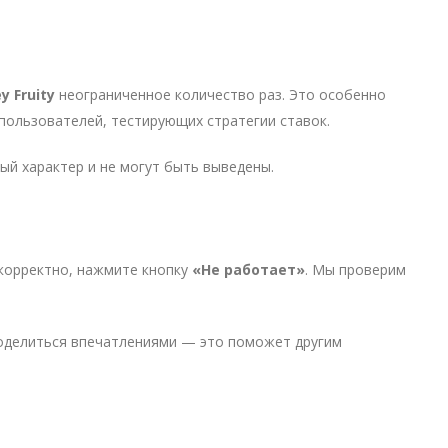
y Fruity
неограниченное количество раз. Это особенно
 пользователей, тестирующих стратегии ставок.
й характер и не могут быть выведены.
корректно, нажмите кнопку
«Не работает»
. Мы проверим
оделиться впечатлениями — это поможет другим