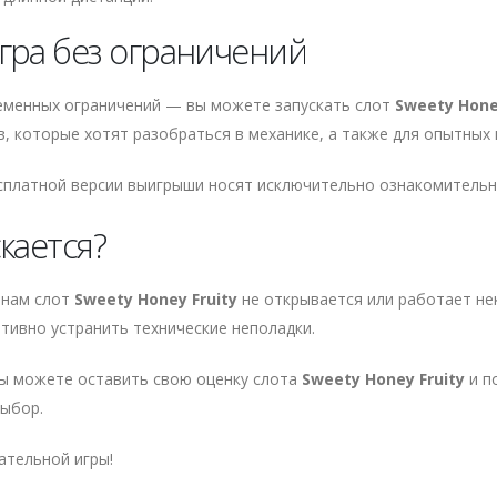
гра без ограничений
еменных ограничений — вы можете запускать слот
Sweety Hone
в, которые хотят разобраться в механике, а также для опытных
сплатной версии выигрыши носят исключительно ознакомительны
кается?
инам слот
Sweety Honey Fruity
не открывается или работает не
ативно устранить технические неполадки.
вы можете оставить свою оценку слота
Sweety Honey Fruity
и п
выбор.
ательной игры!