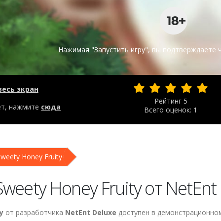
Нажимая "Запустить игру", вы подтверждаете ч
весь экран
Рейтинг
5
ет, нажмите
сюда
Всего оценок:
1
weety Honey Fruity
weety Honey Fruity от NetEn
y
от разработчика
NetEnt Deluxe
доступен в демонстрационном