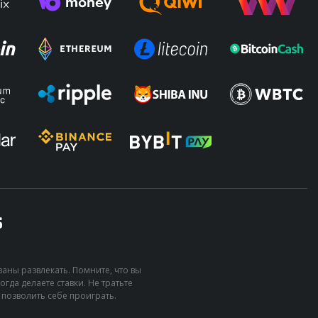
аны развлекать. Помните, что вы
огда делаете ставки. Не тратьте
позволить себе проиграть.