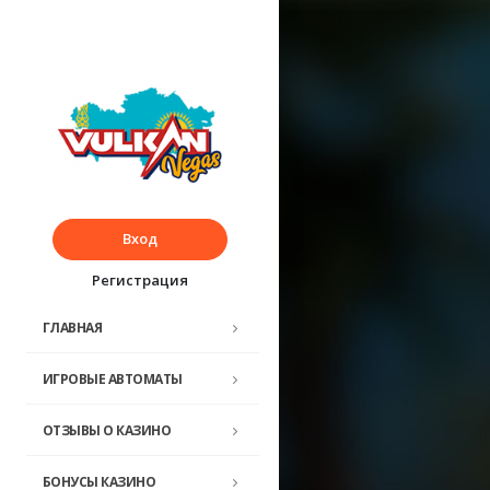
Вход
Регистрация
ГЛАВНАЯ
ИГРОВЫЕ АВТОМАТЫ
ОТЗЫВЫ О КАЗИНО
БОНУСЫ КАЗИНО