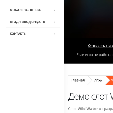
МОБИЛЬНАЯ ВЕРСИЯ
ВВОД/ВЫВОД СРЕДСТВ
КОНТАКТЫ
Открыть на 
Если игра не работа
Главная
Игры
W
Демо слот 
Слот
Wild Water
от разр