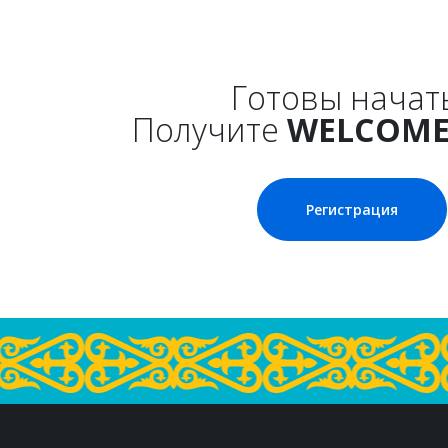
Готовы начат
Получите
WELCOME
Регистрация