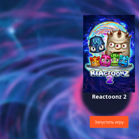
Reactoonz 2
Запустить игру