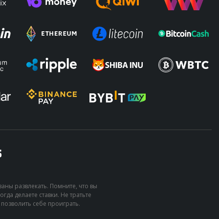
аны развлекать. Помните, что вы
огда делаете ставки. Не тратьте
позволить себе проиграть.