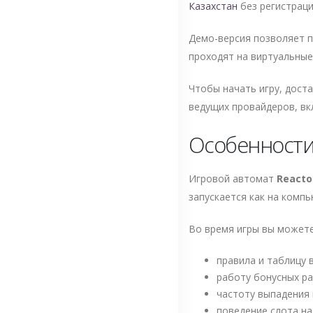
Казахстан
без регистраци
Демо-версия позволяет п
проходят на виртуальные
Чтобы начать игру, дост
ведущих провайдеров, вкл
Особенности 
Игровой автомат
Reacto
запускается как на компь
Во время игры вы можете
правила и таблицу 
работу бонусных ра
частоту выпадения
поведение слота на