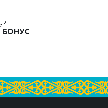
ь?
 БОНУС