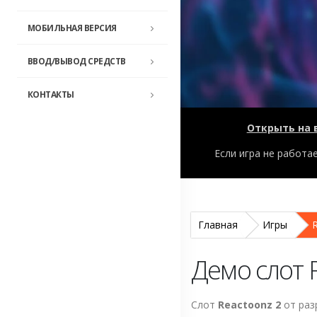
МОБИЛЬНАЯ ВЕРСИЯ
ВВОД/ВЫВОД СРЕДСТВ
КОНТАКТЫ
Открыть на 
Если игра не работа
Главная
Игры
Демо слот 
Слот
Reactoonz 2
от раз