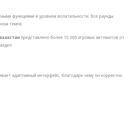
сными функциями и уровнем волатильности. Все раунды
бном темпе.
Казахстан
представлено более 10 000 игровых автоматов от
аздел.
вает адаптивный интерфейс, благодаря чему он корректно