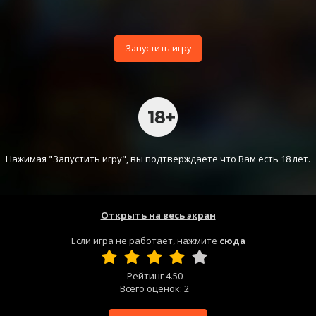
Запустить игру
Нажимая "Запустить игру", вы подтверждаете что Вам есть 18 лет.
Открыть на весь экран
Если игра не работает, нажмите
сюда
Рейтинг
4.50
Всего оценок:
2