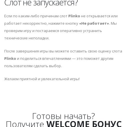
Слот не запускается?
Если по каким-либо причинам слот
Plinko
не открывается или
работает некорректно, нажмите кнопку
«Не работает»
. Мы
проверим игру и постараемся оперативно устранить
технические неполадки.
После завершения игры вы можете оставить свою оценку слота
Plinko
и поделиться впечатлениями — это поможет другим
пользователям сделать выбор.
Желаем приятной и увлекательной игры!
Готовы начать?
Получите
WELCOME БОНУС