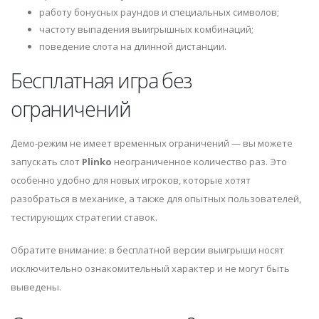
работу бонусных раундов и специальных символов;
частоту выпадения выигрышных комбинаций;
поведение слота на длинной дистанции.
Бесплатная игра без
ограничений
Демо-режим не имеет временных ограничений — вы можете
запускать слот
Plinko
неограниченное количество раз. Это
особенно удобно для новых игроков, которые хотят
разобраться в механике, а также для опытных пользователей,
тестирующих стратегии ставок.
Обратите внимание: в бесплатной версии выигрыши носят
исключительно ознакомительный характер и не могут быть
выведены.