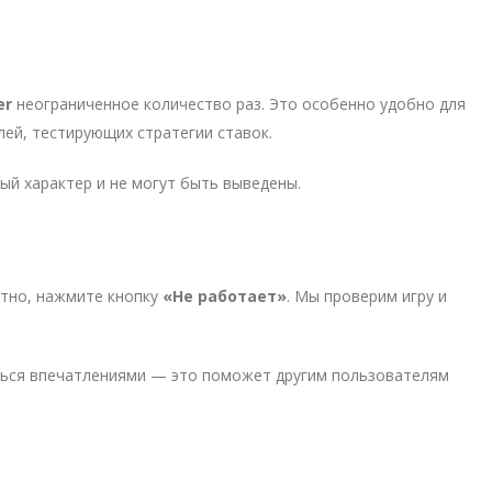
er
неограниченное количество раз. Это особенно удобно для
лей, тестирующих стратегии ставок.
й характер и не могут быть выведены.
ктно, нажмите кнопку
«Не работает»
. Мы проверим игру и
ься впечатлениями — это поможет другим пользователям