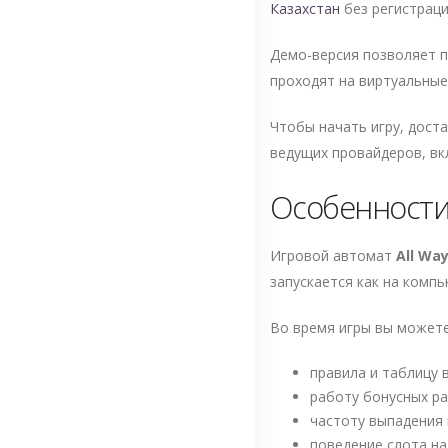
Казахстан
без регистраци
Демо-версия позволяет п
проходят на виртуальные
Чтобы начать игру, дост
ведущих провайдеров, вкл
Особенности с
Игровой автомат
All Way
запускается как на компь
Во время игры вы можете
правила и таблицу 
работу бонусных ра
частоту выпадения
поведение слота на