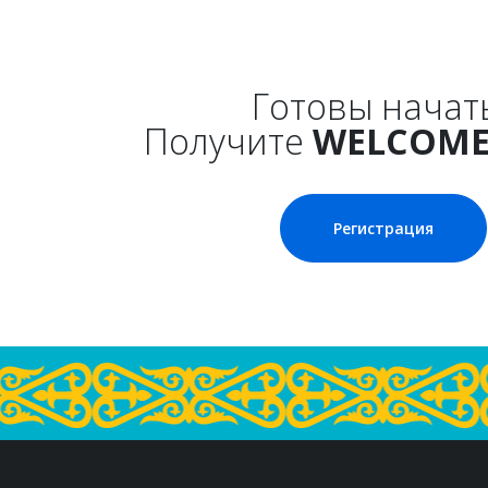
Готовы начат
Получите
WELCOME
Регистрация