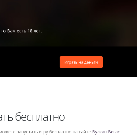
то Вам есть 18 лет.
Играть на деньги
рать бесплатно
можете запустить игру бесплатно на сайте
Вулкан Вегас