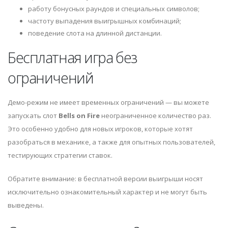
работу бонусных раундов и специальных символов;
частоту выпадения выигрышных комбинаций;
поведение слота на длинной дистанции.
Бесплатная игра без
ограничений
Демо-режим не имеет временных ограничений — вы можете
запускать слот
Bells on Fire
неограниченное количество раз.
Это особенно удобно для новых игроков, которые хотят
разобраться в механике, а также для опытных пользователей,
тестирующих стратегии ставок.
Обратите внимание: в бесплатной версии выигрыши носят
исключительно ознакомительный характер и не могут быть
выведены.