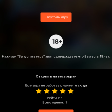
Запустить игру
Нажимая "Запустить игру", вы подтверждаете что Вам есть 18 лет.
Открыть на весь экран
Если игра не работает, нажмите
сюда
Рейтинг
5
Всего оценок:
1