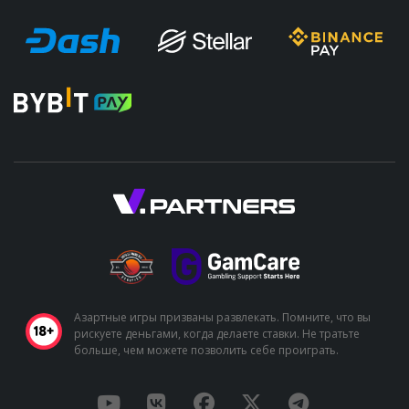
Азартные игры призваны развлекать. Помните, что вы
рискуете деньгами, когда делаете ставки. Не тратьте
больше, чем можете позволить себе проиграть.