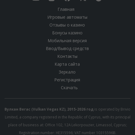
Главная
Игровые автоматы
Отзывы о казино
Бонусы казино
Мобильная версия
Ввод/Вывод средств
Контакты
Карта сайта
Зеркало
Регистрация
Скачать
Вулкан Вегас (Vulkan Vegas KZ), 2015-2026 год
is operated by Brivio
Limited, a company registered in the Republic of Cyprus, with its principal
place of business at: Office 102, 12A Lekorpouzier, Limassol, Cyprus;
Registration number: HE315596; VAT number 10315596B.