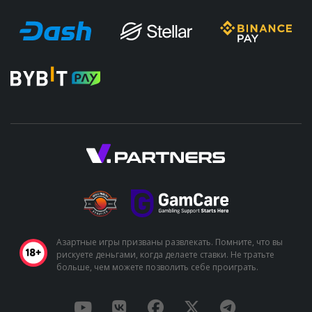
Азартные игры призваны развлекать. Помните, что вы
рискуете деньгами, когда делаете ставки. Не тратьте
больше, чем можете позволить себе проиграть.