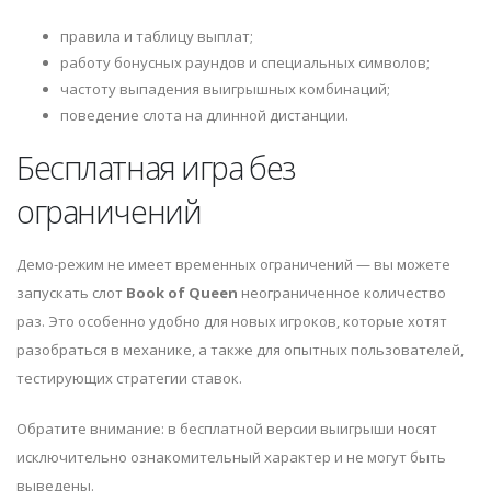
правила и таблицу выплат;
работу бонусных раундов и специальных символов;
частоту выпадения выигрышных комбинаций;
поведение слота на длинной дистанции.
Бесплатная игра без
ограничений
Демо-режим не имеет временных ограничений — вы можете
запускать слот
Book of Queen
неограниченное количество
раз. Это особенно удобно для новых игроков, которые хотят
разобраться в механике, а также для опытных пользователей,
тестирующих стратегии ставок.
Обратите внимание: в бесплатной версии выигрыши носят
исключительно ознакомительный характер и не могут быть
выведены.