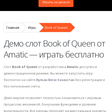
Играть на деньги
Главная
Игры
Book of Queen
Демо слот Book of Queen от
Amatic — играть бесплатно
Слот
Book of Queen
от разработчика
Amatic
доступен в
демонстрационном режиме. Вы можете запустить игру
бесплатно на сайте
Вулкан Вегас Казахстан
без регистрации и
без пополнения счёта.
Демо-версия позволяет полностью ознакомиться с игровым
процессом, механикой, бонусными функциями и уровнем
волатильности. Все раунды проходят на виртуальные кредиты,