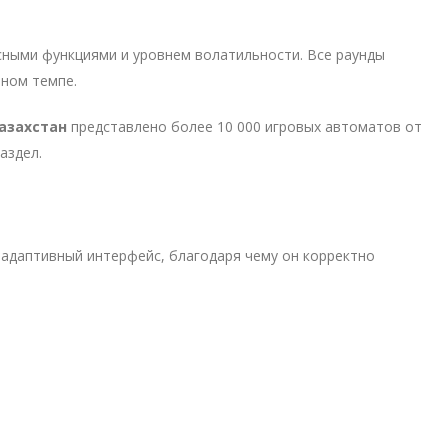
сными функциями и уровнем волатильности. Все раунды
бном темпе.
Казахстан
представлено более 10 000 игровых автоматов от
аздел.
адаптивный интерфейс, благодаря чему он корректно