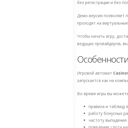
без регистрации и без по
Демо-версия позволяет п
проходят на виртуальные
Чтобы начать игру, дост
ведущих провайдеров, вкл
Особенности 
Игровой автомат
Casino
запускается как на компь
Во время игры вы можете
правила и таблицу 
работу бонусных ра
частоту выпадения
поведение слота на