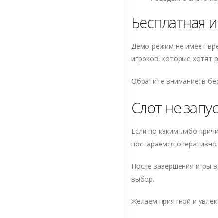
Бесплатная и
Демо-режим не имеет вр
игроков, которые хотят 
Обратите внимание: в бе
Слот не запус
Если по каким-либо прич
постараемся оперативно 
После завершения игры 
выбор.
Желаем приятной и увлек