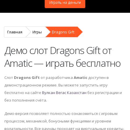
Играть на деньги
Главная
Игры
Dragons Gift
Демо слот Dragons Gift от
Amatic — играть бесплатно
Слот
Dragons Gift
от разработчика
Amatic
доступен в
демонстрационном режиме. Вы можете запустить игру
бесплатно на сайте
Вулкан Вегас Казахстан
без регистрации и
без пополнения счёта.
Демо-версия позволяет полностью ознакомиться с игровым
процессом, механикой, бонусными функциями и уровнем
волатильности. Все раунды проходят на виртуальные кредиты,