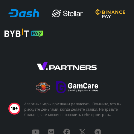
Азартные игры призваны развлекать. Помните, что вы
рискуете деньгами, когда делаете ставки. Не тратьте
больше, чем можете позволить себе проиграть.