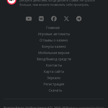
рискуете деньгами, когда делаете ставки. Не тратьте
больше, чем можете позволить себе проиграть.
Главная
Игровые автоматы
Отзывы о казино
Бонусы казино
Мобильная версия
Ввод/Вывод средств
Контакты
Карта сайта
Зеркало
Регистрация
Скачать
Вулкан Вегас (Vulkan Vegas KZ), 2015-2026 год
is operated by Brivio