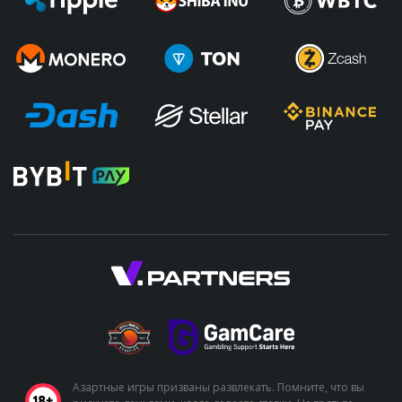
Азартные игры призваны развлекать. Помните, что вы