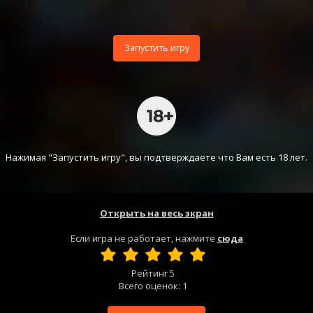
Запустить игру
Нажимая "Запустить игру", вы подтверждаете что Вам есть 18 лет.
Открыть на весь экран
Если игра не работает, нажмите
сюда
Рейтинг
5
Всего оценок:
1