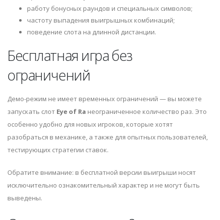
работу бонусных раундов и специальных символов;
частоту выпадения выигрышных комбинаций;
поведение слота на длинной дистанции.
Бесплатная игра без
ограничений
Демо-режим не имеет временных ограничений — вы можете
запускать слот
Eye of Ra
неограниченное количество раз. Это
особенно удобно для новых игроков, которые хотят
разобраться в механике, а также для опытных пользователей,
тестирующих стратегии ставок.
Обратите внимание: в бесплатной версии выигрыши носят
исключительно ознакомительный характер и не могут быть
выведены.