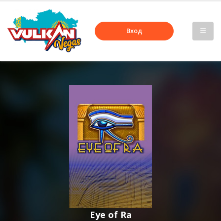
Вход
Eye of Ra