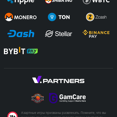
Азартные игры призваны развлекать. Помните, что вы