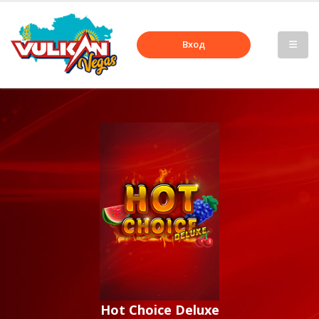
Вход
Hot Choice Deluxe