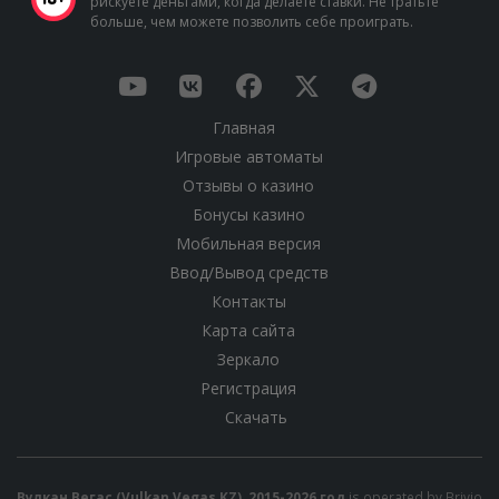
рискуете деньгами, когда делаете ставки. Не тратьте
больше, чем можете позволить себе проиграть.
Главная
Игровые автоматы
Отзывы о казино
Бонусы казино
Мобильная версия
Ввод/Вывод средств
Контакты
Карта сайта
Зеркало
Регистрация
Скачать
Вулкан Вегас (Vulkan Vegas KZ), 2015-2026 год
is operated by Brivio