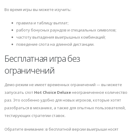
Во время игры вы можете изучить:
правила и таблицу выплат;
работу бонусных раундов и специальных символов;
частоту выпадения выигрышных комбинаций;
поведение слота на длинной дистанции.
Бесплатная игра без
ограничений
Демо-режим не имеет временных ограничений — вы можете
запускать слот
Hot Choice Deluxe
неограниченное количество
раз. Это особенно удобно для новых игроков, которые хотят
разобраться в механике, а также для опытных пользователей,
тестирующих стратегии ставок.
Обратите внимание: в бесплатной версии выигрыши носят