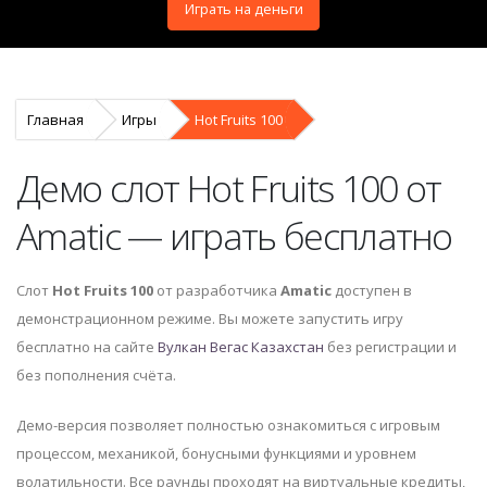
Играть на деньги
Главная
Игры
Hot Fruits 100
Демо слот Hot Fruits 100 от
Amatic — играть бесплатно
Слот
Hot Fruits 100
от разработчика
Amatic
доступен в
демонстрационном режиме. Вы можете запустить игру
бесплатно на сайте
Вулкан Вегас Казахстан
без регистрации и
без пополнения счёта.
Демо-версия позволяет полностью ознакомиться с игровым
процессом, механикой, бонусными функциями и уровнем
волатильности. Все раунды проходят на виртуальные кредиты,