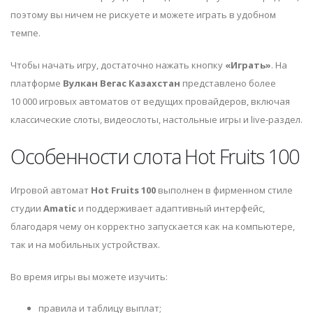
поэтому вы ничем не рискуете и можете играть в удобном
темпе.
Чтобы начать игру, достаточно нажать кнопку
«Играть»
. На
платформе
Вулкан Вегас Казахстан
представлено более
10 000 игровых автоматов от ведущих провайдеров, включая
классические слоты, видеослоты, настольные игры и live-раздел.
Особенности слота Hot Fruits 100
Игровой автомат
Hot Fruits 100
выполнен в фирменном стиле
студии
Amatic
и поддерживает адаптивный интерфейс,
благодаря чему он корректно запускается как на компьютере,
так и на мобильных устройствах.
Во время игры вы можете изучить:
правила и таблицу выплат;