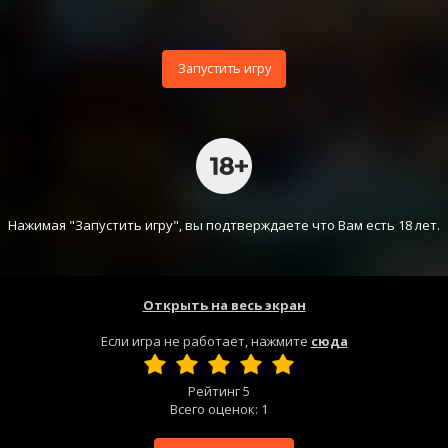
Запустить игру
Нажимая "Запустить игру", вы подтверждаете что Вам есть 18 лет.
Открыть на весь экран
Если игра не работает, нажмите
сюда
Рейтинг
5
Всего оценок:
1