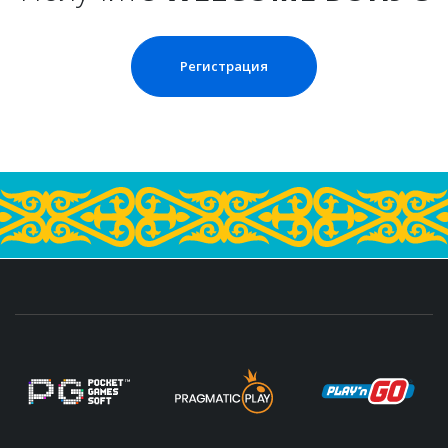
Регистрация