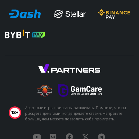
Азартные игры призваны развлекать. Помните, что вы
рискуете деньгами, когда делаете ставки. Не тратьте
больше, чем можете позволить себе проиграть.