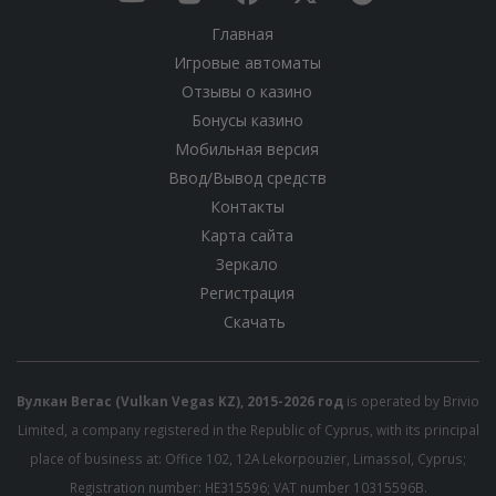
Главная
Игровые автоматы
Отзывы о казино
Бонусы казино
Мобильная версия
Ввод/Вывод средств
Контакты
Карта сайта
Зеркало
Регистрация
Скачать
Вулкан Вегас (Vulkan Vegas KZ), 2015-2026 год
is operated by Brivio
Limited, a company registered in the Republic of Cyprus, with its principal
place of business at: Office 102, 12A Lekorpouzier, Limassol, Cyprus;
Registration number: HE315596; VAT number 10315596B.