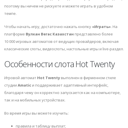
поэтому вы ничем не рискуете и можете играть в удобном
темпе.
Чтобы начать игру, достаточно нажать кнопку
«Играть»
. На
платформе
Вулкан Вегас Казахстан
представлено более
10 000 игровых автоматов от ведущих провайдеров, включая
классические слоты, видеослоты, настольные игры и live-раздел.
Особенности слота Hot Twenty
Игровой автомат
Hot Twenty
выполнен в фирменном стиле
студии
Amatic
и поддерживает адаптивный интерфейс,
благодаря чему он корректно запускается как на компьютере,
так и на мобильных устройствах.
Во время игры вы можете изучить:
правила и таблицу выплат;