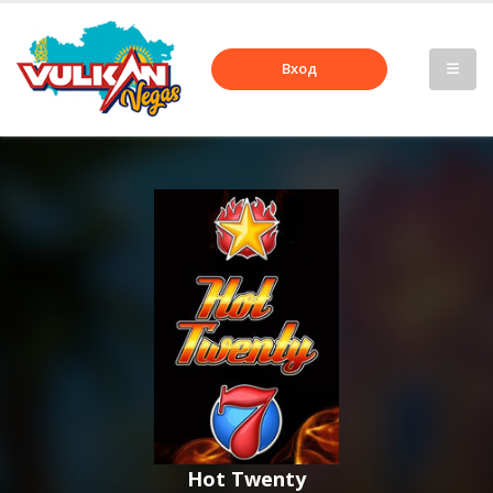
Вход
Hot Twenty