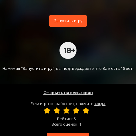
Запустить игру
Нажимая "Запустить игру", вы подтверждаете что Вам есть 18 лет.
Открыть на весь экран
Если игра не работает, нажмите
сюда
Рейтинг
5
Всего оценок:
1