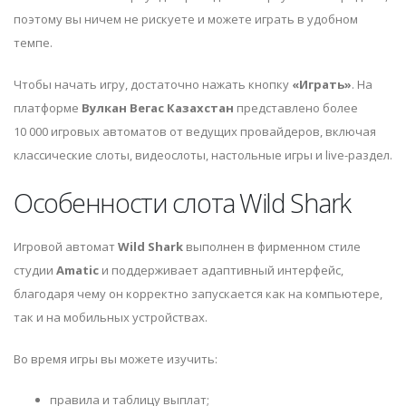
поэтому вы ничем не рискуете и можете играть в удобном
темпе.
Чтобы начать игру, достаточно нажать кнопку
«Играть»
. На
платформе
Вулкан Вегас Казахстан
представлено более
10 000 игровых автоматов от ведущих провайдеров, включая
классические слоты, видеослоты, настольные игры и live-раздел.
Особенности слота Wild Shark
Игровой автомат
Wild Shark
выполнен в фирменном стиле
студии
Amatic
и поддерживает адаптивный интерфейс,
благодаря чему он корректно запускается как на компьютере,
так и на мобильных устройствах.
Во время игры вы можете изучить:
правила и таблицу выплат;