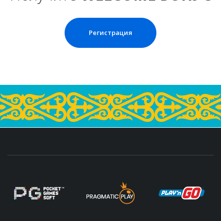
Регистрация