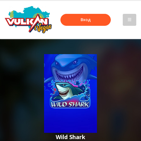
Вход
Wild Shark