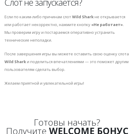
Слот не запускается?
Если по каким-либо причинам слот
Wild Shark
не открывается
или работает некорректно, нажмите кнопку
«Не работает»
.
Мы проверим игру и постараемся оперативно устранить
технические неполадки.
После завершения игры вы можете оставить свою оценку слота
Wild Shark
и поделиться впечатлениями — это поможет другим
пользователям сделать выбор.
Желаем приятной и увлекательной игры!
Готовы начать?
Получите
WELCOME БОНУС