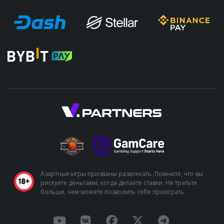
Азартные игры призваны развлекать. Помните, что вы
рискуете деньгами, когда делаете ставки. Не тратьте
больше, чем можете позволить себе проиграть.