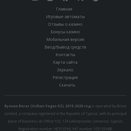
Главная
Игровые автоматы
Отзывы о казино
Бонусы казино
Мобильная версия
Ввод/Вывод средств
Контакты
Карта сайта
Зеркало
Регистрация
Скачать
Вулкан Вегас (Vulkan Vegas KZ), 2015-2026 год
is operated by Brivio
Limited, a company registered in the Republic of Cyprus, with its principal
place of business at: Office 102, 12A Lekorpouzier, Limassol, Cyprus;
Registration number: HE315596; VAT number 10315596B.