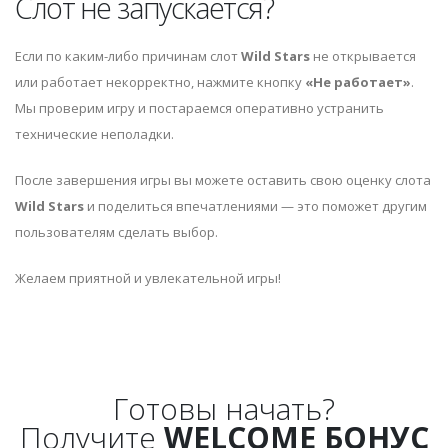
Слот не запускается?
Если по каким-либо причинам слот
Wild Stars
не открывается
или работает некорректно, нажмите кнопку
«Не работает»
.
Мы проверим игру и постараемся оперативно устранить
технические неполадки.
После завершения игры вы можете оставить свою оценку слота
Wild Stars
и поделиться впечатлениями — это поможет другим
пользователям сделать выбор.
Желаем приятной и увлекательной игры!
Готовы начать?
Получите
WELCOME БОНУС