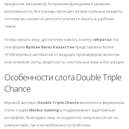
процессом, механикой, бонусными функциями и уровнем
волатильности. Все раунды проходят на виртуальные кредиты,
поэтому вы ничем не рискуете и можете играть в удобном
темпе.
Чтобы начать игру, достаточно нажать кнопку
«Играть»
. На
платформе
Вулкан Вегас Казахстан
представлено более
10 000 игровых автоматов от ведущих провайдеров, включая
классические слоты, видеослоты, настольные игры и live-раздел.
Особенности слота Double Triple
Chance
Игровой автомат
Double Triple Chance
выполнен в фирменном
стиле студии
Merkur Gaming
и поддерживает адаптивный
интерфейс, благодаря чему он корректно запускается как на
компьютере, так и на мобильных устройствах.