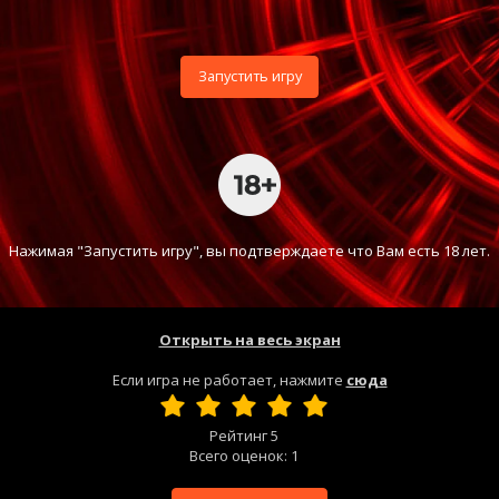
Запустить игру
Нажимая "Запустить игру", вы подтверждаете что Вам есть 18 лет.
Открыть на весь экран
Если игра не работает, нажмите
сюда
Рейтинг
5
Всего оценок:
1