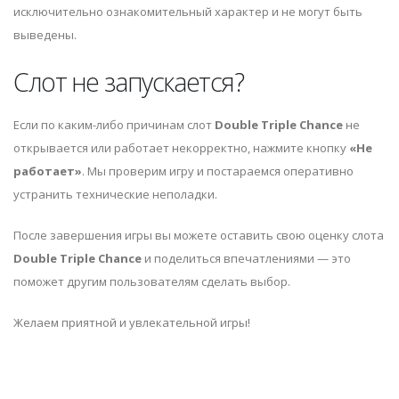
исключительно ознакомительный характер и не могут быть
выведены.
Слот не запускается?
Если по каким-либо причинам слот
Double Triple Chance
не
открывается или работает некорректно, нажмите кнопку
«Не
работает»
. Мы проверим игру и постараемся оперативно
устранить технические неполадки.
После завершения игры вы можете оставить свою оценку слота
Double Triple Chance
и поделиться впечатлениями — это
поможет другим пользователям сделать выбор.
Желаем приятной и увлекательной игры!