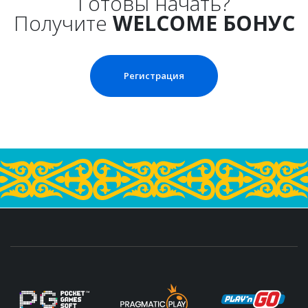
Готовы начать?
Получите
WELCOME БОНУС
Регистрация