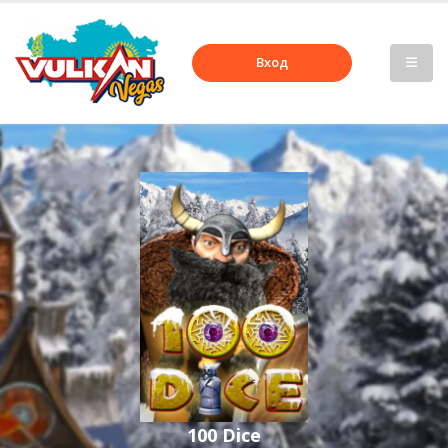
Вход
100 Dice