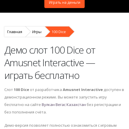
Играть на деньги
Главная
Игры
100 Dice
Демо слот 100 Dice от
Amusnet Interactive —
играть бесплатно
Слот
100 Dice
от разработчика
Amusnet Interactive
доступен в
демонстрационном режиме. Вы можете запустить игру
бесплатно на сайте
Вулкан Вегас Казахстан
без регистрации и
без пополнения счёта.
Демо-версия позволяет полностью ознакомиться с игровым