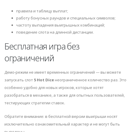
правила и таблицу выплат;
работу бонусных раундов и специальных символов;
частоту выпадения выигрышных комбинаций;
поведение слота на длинной дистанции.
Бесплатная игра без
ограничений
Демо-режим не имеет временных ограничений — вы можете
запускать слот
5 Hot Dice
неограниченное количество раз. Это
особенно удобно для новых игроков, которые хотят
разобраться в механике, а также для опытных пользователей,
тестирующих стратегии ставок.
Обратите внимание: в бесплатной версии выигрыши носят
исключительно ознакомительный характер и не могут быть
выведены.