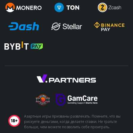
Азартные игры призваны развлекать. Помните, что вы
рискуете деньгами, когда делаете ставки. Не тратьте
больше, чем можете позволить себе проиграть.