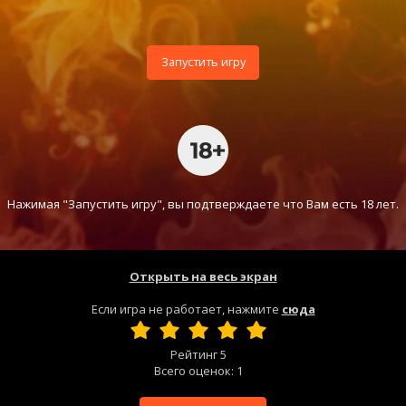
Запустить игру
Нажимая "Запустить игру", вы подтверждаете что Вам есть 18 лет.
Открыть на весь экран
Если игра не работает, нажмите
сюда
Рейтинг
5
Всего оценок:
1