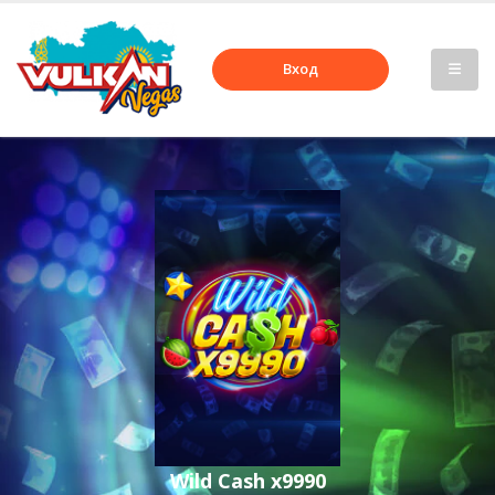
Вход
Wild Cash x9990