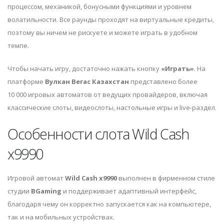
процессом, механикой, бонусными функциями и уровнем
волатильности. Все раунды проходят на виртуальные кредиты,
поэтому вы ничем не рискуете и можете играть в удобном
темпе.
Чтобы начать игру, достаточно нажать кнопку
«Играть»
. На
платформе
Вулкан Вегас Казахстан
представлено более
10 000 игровых автоматов от ведущих провайдеров, включая
классические слоты, видеослоты, настольные игры и live-раздел.
Особенности слота Wild Cash
x9990
Игровой автомат
Wild Cash x9990
выполнен в фирменном стиле
студии
BGaming
и поддерживает адаптивный интерфейс,
благодаря чему он корректно запускается как на компьютере,
так и на мобильных устройствах.