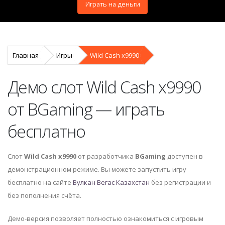
Играть на деньги
Главная
Игры
Wild Cash x9990
Демо слот Wild Cash x9990
от BGaming — играть
бесплатно
Слот
Wild Cash x9990
от разработчика
BGaming
доступен в
демонстрационном режиме. Вы можете запустить игру
бесплатно на сайте
Вулкан Вегас Казахстан
без регистрации и
без пополнения счёта.
Демо-версия позволяет полностью ознакомиться с игровым