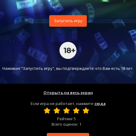
Запустить игру
Нажимая "Запустить игру", вы подтверждаете что Вам есть 18 лет.
Открыть на весь экран
Если игра не работает, нажмите
сюда
Рейтинг
5
Всего оценок:
1