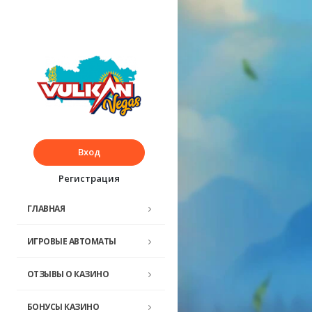
Вход
Регистрация
ГЛАВНАЯ
ИГРОВЫЕ АВТОМАТЫ
ОТЗЫВЫ О КАЗИНО
БОНУСЫ КАЗИНО