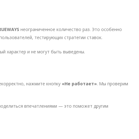
TRUEWAYS
неограниченное количество раз. Это особенно
 пользователей, тестирующих стратегии ставок.
й характер и не могут быть выведены.
екорректно, нажмите кнопку
«Не работает»
. Мы проверим
поделиться впечатлениями — это поможет другим