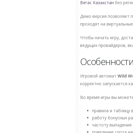
Вегас Казахстан
без реги
Демо-версия позволяет п
проходят на виртуальные
Чтобы начать игру, дост
ведущих провайдеров, вкл
Особенности
Игровой автомат
Wild W
корректно запускается ка
Во время игры вы можете
правила и таблицу 
работу бонусных ра
частоту выпадения
поведение слота на