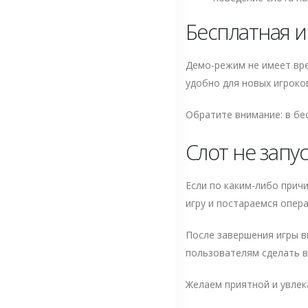
Бесплатная и
Демо-режим не имеет вр
удобно для новых игроко
Обратите внимание: в бе
Слот не запус
Если по каким-либо прич
игру и постараемся опер
После завершения игры 
пользователям сделать 
Желаем приятной и увлек