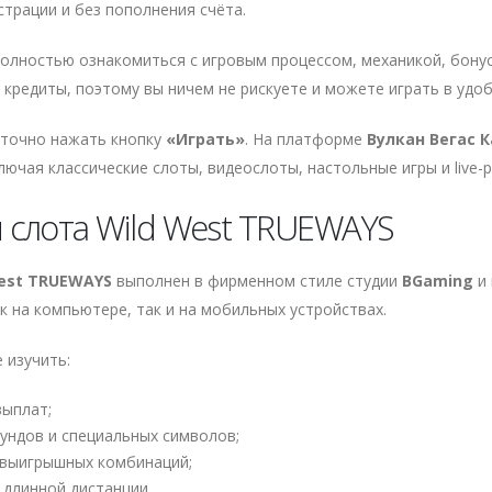
страции и без пополнения счёта.
олностью ознакомиться с игровым процессом, механикой, бону
 кредиты, поэтому вы ничем не рискуете и можете играть в удо
аточно нажать кнопку
«Играть»
. На платформе
Вулкан Вегас 
ючая классические слоты, видеослоты, настольные игры и live-р
 слота Wild West TRUEWAYS
est TRUEWAYS
выполнен в фирменном стиле студии
BGaming
и 
к на компьютере, так и на мобильных устройствах.
 изучить:
выплат;
ундов и специальных символов;
 выигрышных комбинаций;
 длинной дистанции.