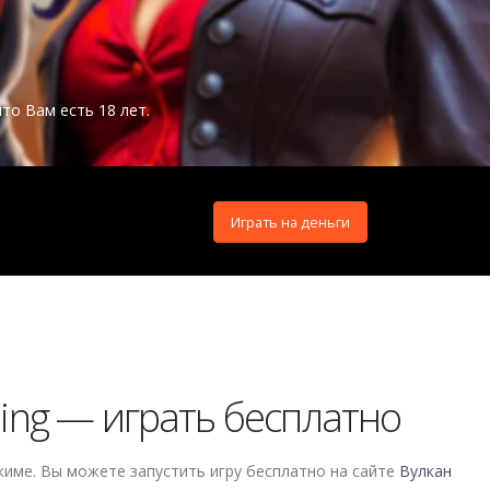
то Вам есть 18 лет.
Играть на деньги
ing — играть бесплатно
име. Вы можете запустить игру бесплатно на сайте
Вулкан