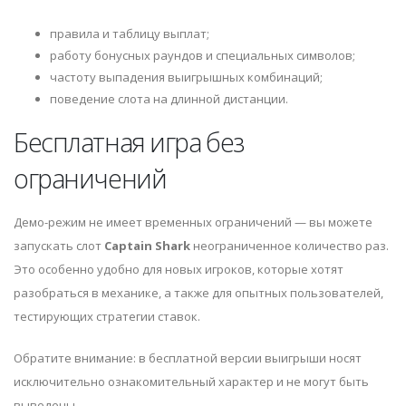
правила и таблицу выплат;
работу бонусных раундов и специальных символов;
частоту выпадения выигрышных комбинаций;
поведение слота на длинной дистанции.
Бесплатная игра без
ограничений
Демо-режим не имеет временных ограничений — вы можете
запускать слот
Captain Shark
неограниченное количество раз.
Это особенно удобно для новых игроков, которые хотят
разобраться в механике, а также для опытных пользователей,
тестирующих стратегии ставок.
Обратите внимание: в бесплатной версии выигрыши носят
исключительно ознакомительный характер и не могут быть
выведены.