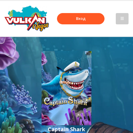
Вход
Captain Shark