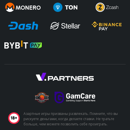
Азартные игры призваны развлекать. Помните, что вы
рискуете деньгами, когда делаете ставки. Не тратьте
больше, чем можете позволить себе проиграть.