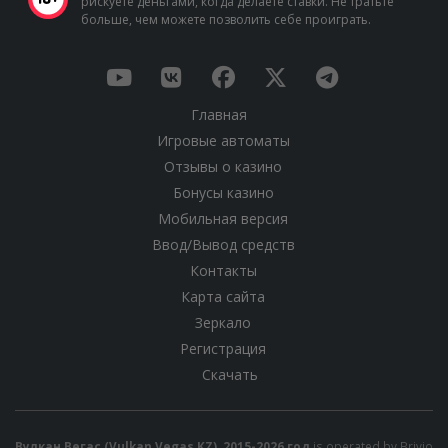
рискуете деньгами, когда делаете ставки. Не тратьте
больше, чем можете позволить себе проиграть.
Главная
Игровые автоматы
Отзывы о казино
Бонусы казино
Мобильная версия
Ввод/Вывод средств
Контакты
Карта сайта
Зеркало
Регистрация
Скачать
Вулкан Вегас (Vulkan Vegas KZ), 2015-2026 год
is operated by Brivio