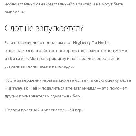
исключительно ознакомительный характер и не могут быть
выведены.
Слот не запускается?
Если по каким-либо причинам слот
Highway To Hell
не
открывается или работает некорректно, нажмите кнопку
«Не
работает»
. Мы проверим игру и постараемся оперативно
устранить технические неполадки.
После завершения игры вы можете оставить свою оценку слота
Highway To Hell
и поделиться впечатлениями — это поможет
другим пользователям сделать выбор.
Желаем приятной и увлекательной игры!