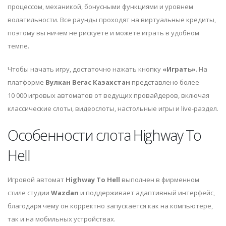
процессом, механикой, бонусными функциями и уровнем
волатильности. Все раунды проходят на виртуальные кредиты,
поэтому вы ничем не рискуете и можете играть в удобном
темпе.
Чтобы начать игру, достаточно нажать кнопку
«Играть»
. На
платформе
Вулкан Вегас Казахстан
представлено более
10 000 игровых автоматов от ведущих провайдеров, включая
классические слоты, видеослоты, настольные игры и live-раздел.
Особенности слота Highway To
Hell
Игровой автомат
Highway To Hell
выполнен в фирменном
стиле студии
Wazdan
и поддерживает адаптивный интерфейс,
благодаря чему он корректно запускается как на компьютере,
так и на мобильных устройствах.