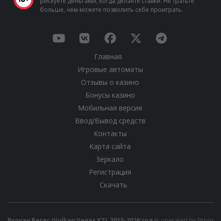
рискуете деньгами, когда делаете ставки. Не тратьте
больше, чем можете позволить себе проиграть.
Главная
Игровые автоматы
Отзывы о казино
Бонусы казино
Мобильная версия
Ввод/Вывод средств
Контакты
Карта сайта
Зеркало
Регистрация
Скачать
Вулкан Вегас (Vulkan Vegas KZ), 2015-2026 год
is operated by Brivio