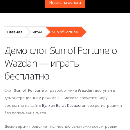
Играть на деньги
Главная
Игры
Sun of Fortune
Демо слот Sun of Fortune от
Wazdan — играть
бесплатно
Слот
Sun of Fortune
от разработчика
Wazdan
доступен в
демонстрационном режиме. Вы можете запустить игру
бесплатно на сайте
Вулкан Вегас Казахстан
без регистрации и
без пополнения счёта.
Демо-версия позволяет полностью ознакомиться с игровым