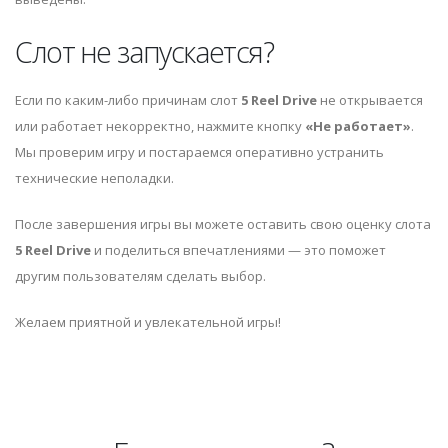
Слот не запускается?
Если по каким-либо причинам слот
5 Reel Drive
не открывается
или работает некорректно, нажмите кнопку
«Не работает»
.
Мы проверим игру и постараемся оперативно устранить
технические неполадки.
После завершения игры вы можете оставить свою оценку слота
5 Reel Drive
и поделиться впечатлениями — это поможет
другим пользователям сделать выбор.
Желаем приятной и увлекательной игры!