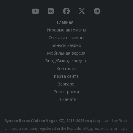
Главная
Игровые автоматы
Отзывы о казино
Бонусы казино
Мобильная версия
Ввод/Вывод средств
Контакты
Карта сайта
Зеркало
Регистрация
Скачать
Вулкан Вегас (Vulkan Vegas KZ), 2015-2026 год
is operated by Brivio
Limited, a company registered in the Republic of Cyprus, with its principal