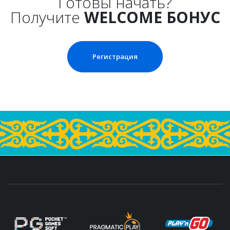
Готовы начать?
Получите
WELCOME БОНУС
Регистрация