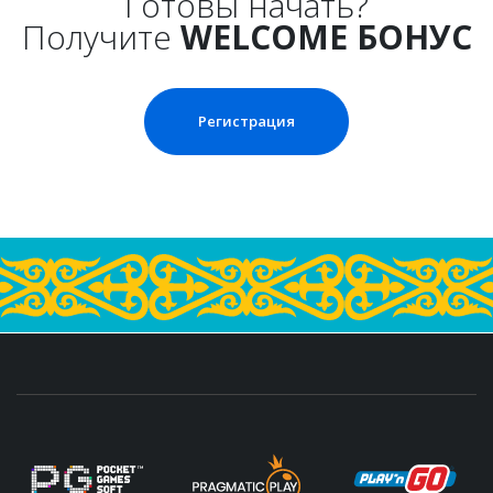
Готовы начать?
Получите
WELCOME БОНУС
Регистрация