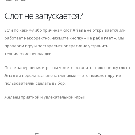
Слот не запускается?
Если по каким-либо причинам слот
Ariana
не открывается или
работает некорректно, нажмите кнопку
«Не работает»
. Мы
проверим игру и постараемся оперативно устранить
технические неполадки.
После завершения игры вы можете оставить свою оценку слота
Ariana
и поделиться впечатлениями — это поможет другим
пользователям сделать выбор.
Желаем приятной и увлекательной игры!