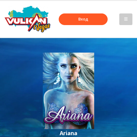
Вход
Ariana