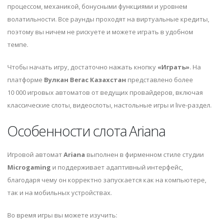
процессом, механикой, бонусными функциями и уровнем
волатильности. Все раунды проходят на виртуальные кредиты,
поэтому вы ничем не рискуете и можете играть в удобном
темпе.
Чтобы начать игру, достаточно нажать кнопку
«Играть»
. На
платформе
Вулкан Вегас Казахстан
представлено более
10 000 игровых автоматов от ведущих провайдеров, включая
классические слоты, видеослоты, настольные игры и live-раздел.
Особенности слота Ariana
Игровой автомат
Ariana
выполнен в фирменном стиле студии
Microgaming
и поддерживает адаптивный интерфейс,
благодаря чему он корректно запускается как на компьютере,
так и на мобильных устройствах.
Во время игры вы можете изучить: