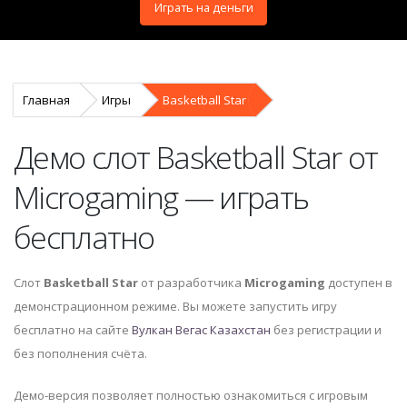
Играть на деньги
Главная
Игры
Basketball Star
Демо слот Basketball Star от
Microgaming — играть
бесплатно
Слот
Basketball Star
от разработчика
Microgaming
доступен в
демонстрационном режиме. Вы можете запустить игру
бесплатно на сайте
Вулкан Вегас Казахстан
без регистрации и
без пополнения счёта.
Демо-версия позволяет полностью ознакомиться с игровым