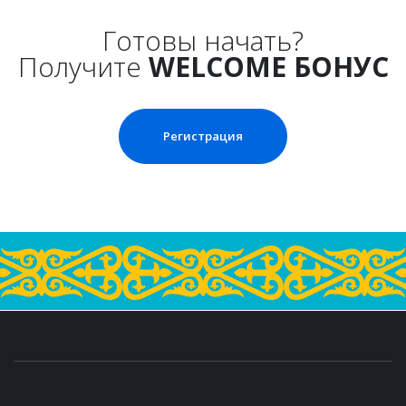
Готовы начать?
Получите
WELCOME БОНУС
Регистрация