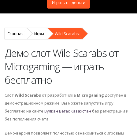
Играть на деньги
Главная
Игры
Wild Scarabs
Демо слот Wild Scarabs от
Microgaming — играть
бесплатно
Слот
Wild Scarabs
от разработчика
Microgaming
доступен в
демонстрационном режиме. Вы можете запустить игру
бесплатно на сайте
Вулкан Вегас Казахстан
без регистрации и
без пополнения счёта.
Демо-версия позволяет полностью ознакомиться с игровым