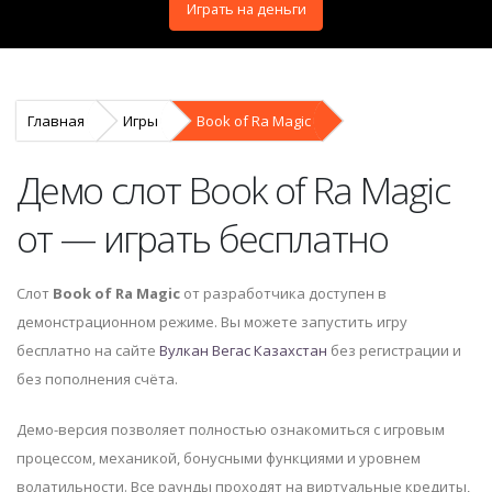
Играть на деньги
Главная
Игры
Book of Ra Magic
Демо слот Book of Ra Magic
от — играть бесплатно
Слот
Book of Ra Magic
от разработчика
доступен в
демонстрационном режиме. Вы можете запустить игру
бесплатно на сайте
Вулкан Вегас Казахстан
без регистрации и
без пополнения счёта.
Демо-версия позволяет полностью ознакомиться с игровым
процессом, механикой, бонусными функциями и уровнем
волатильности. Все раунды проходят на виртуальные кредиты,