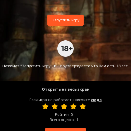
Запустить игру
Нажимая "Запустить игру", вы подтверждаете что Вам есть 18 лет.
Открыть на весь экран
Если игра не работает, нажмите
сюда
Рейтинг
5
Всего оценок:
1