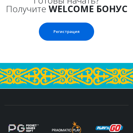
Готовы начать?
Получите
WELCOME БОНУС
Регистрация