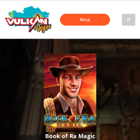
Вход
Book of Ra Magic