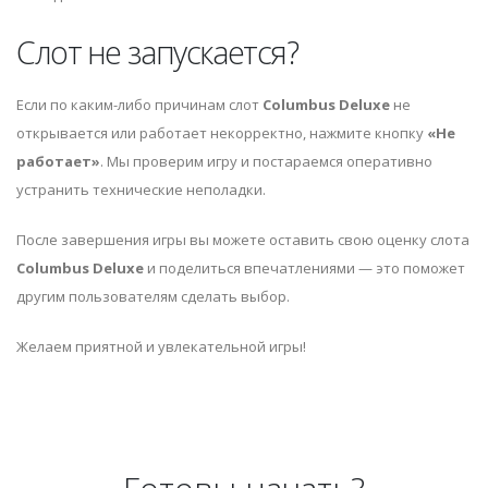
Слот не запускается?
Если по каким-либо причинам слот
Columbus Deluxe
не
открывается или работает некорректно, нажмите кнопку
«Не
работает»
. Мы проверим игру и постараемся оперативно
устранить технические неполадки.
После завершения игры вы можете оставить свою оценку слота
Columbus Deluxe
и поделиться впечатлениями — это поможет
другим пользователям сделать выбор.
Желаем приятной и увлекательной игры!