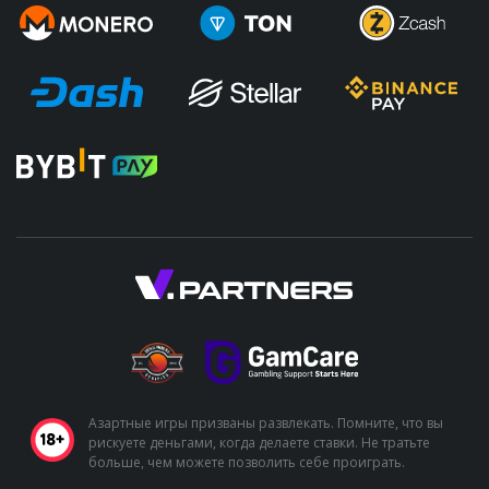
Азартные игры призваны развлекать. Помните, что вы
рискуете деньгами, когда делаете ставки. Не тратьте
больше, чем можете позволить себе проиграть.