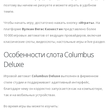
поэтому вы ничем не рискуете и можете играть в удобном
темпе.
Чтобы начать игру, достаточно нажать кнопку
«Играть»
. На
платформе
Вулкан Вегас Казахстан
представлено более
10 000 игровых автоматов от ведущих провайдеров, включая
классические слоты, видеослоты, настольные игры и live-раздел.
Особенности слота Columbus
Deluxe
Игровой автомат
Columbus Deluxe
выполнен в фирменном
стиле студии
и поддерживает адаптивный интерфейс,
благодаря чему он корректно запускается как на компьютере,
так и на мобильных устройствах.
Во время игры вы можете изучить: