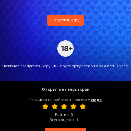
Запустить игру
Нажимая "Запустить игру", вы подтверждаете что Вам есть 18 лет.
Открыть на весь экран
Если игра не работает, нажмите
сюда
Рейтинг
5
Всего оценок:
1