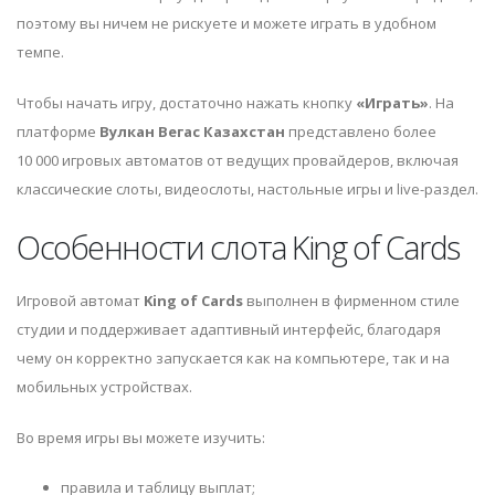
поэтому вы ничем не рискуете и можете играть в удобном
темпе.
Чтобы начать игру, достаточно нажать кнопку
«Играть»
. На
платформе
Вулкан Вегас Казахстан
представлено более
10 000 игровых автоматов от ведущих провайдеров, включая
классические слоты, видеослоты, настольные игры и live-раздел.
Особенности слота King of Cards
Игровой автомат
King of Cards
выполнен в фирменном стиле
студии
и поддерживает адаптивный интерфейс, благодаря
чему он корректно запускается как на компьютере, так и на
мобильных устройствах.
Во время игры вы можете изучить:
правила и таблицу выплат;