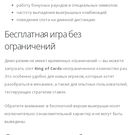
работу бонусных раундов и специальных символов;
частоту выпадения выигрышных комбинаций;
поведение слота на длинной дистанции.
Бесплатная игра без
ограничений
Демо-режим не имеет временных ограничений — вы можете
запускать слот
King of Cards
неограниченное количество раз.
Это особенно удобно для новых игроков, которые хотят
разобраться в механике, а также для опытных пользователей,
тестирующих стратегии ставок.
Обратите внимание: в бесплатной версии выигрыши носят
исключительно ознакомительный характер и не могут быть
выведены.