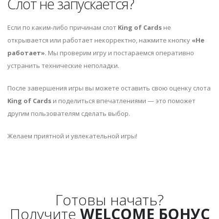
Слот не запускается?
Если по каким-либо причинам слот
King of Cards
не
открывается или работает некорректно, нажмите кнопку
«Не
работает»
. Мы проверим игру и постараемся оперативно
устранить технические неполадки.
После завершения игры вы можете оставить свою оценку слота
King of Cards
и поделиться впечатлениями — это поможет
другим пользователям сделать выбор.
Желаем приятной и увлекательной игры!
Готовы начать?
Получите
WELCOME БОНУС