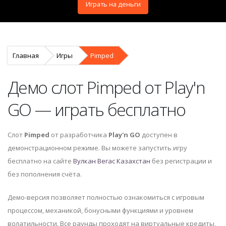
Играть на деньги
Главная
Игры
Pimped
Демо слот Pimped от Play'n
GO — играть бесплатно
Слот
Pimped
от разработчика
Play'n GO
доступен в
демонстрационном режиме. Вы можете запустить игру
бесплатно на сайте
Вулкан Вегас Казахстан
без регистрации и
без пополнения счёта.
Демо-версия позволяет полностью ознакомиться с игровым
процессом, механикой, бонусными функциями и уровнем
волатильности. Все раунды проходят на виртуальные кредиты,