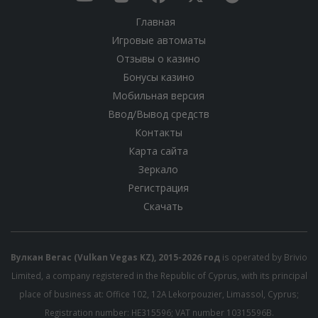
Главная
Игровые автоматы
Отзывы о казино
Бонусы казино
Мобильная версия
Ввод/Вывод средств
Контакты
Карта сайта
Зеркало
Регистрация
Скачать
Вулкан Вегас (Vulkan Vegas KZ), 2015-2026 год
is operated by Brivio
Limited, a company registered in the Republic of Cyprus, with its principal
place of business at: Office 102, 12A Lekorpouzier, Limassol, Cyprus;
Registration number: HE315596; VAT number 10315596B.