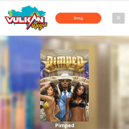
Вход
Pimped