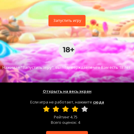
Запустить игру
Нажимая "Запустить игру", вы подтверждаете что Вам есть 18 лет.
Открыть на весь экран
Если игра не работает, нажмите
сюда
Рейтинг
4.75
Всего оценок:
4