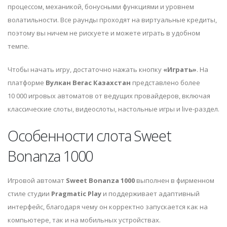
процессом, механикой, бонусными функциями и уровнем
волатильности. Все раунды проходят на виртуальные кредиты,
поэтому вы ничем не рискуете и можете играть в удобном
темпе.
Чтобы начать игру, достаточно нажать кнопку
«Играть»
. На
платформе
Вулкан Вегас Казахстан
представлено более
10 000 игровых автоматов от ведущих провайдеров, включая
классические слоты, видеослоты, настольные игры и live-раздел.
Особенности слота Sweet
Bonanza 1000
Игровой автомат
Sweet Bonanza 1000
выполнен в фирменном
стиле студии
Pragmatic Play
и поддерживает адаптивный
интерфейс, благодаря чему он корректно запускается как на
компьютере, так и на мобильных устройствах.