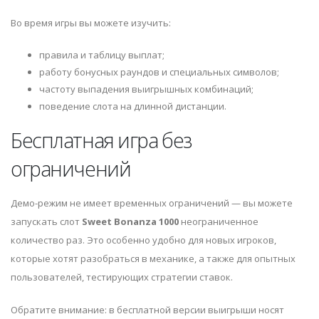
Во время игры вы можете изучить:
правила и таблицу выплат;
работу бонусных раундов и специальных символов;
частоту выпадения выигрышных комбинаций;
поведение слота на длинной дистанции.
Бесплатная игра без
ограничений
Демо-режим не имеет временных ограничений — вы можете
запускать слот
Sweet Bonanza 1000
неограниченное
количество раз. Это особенно удобно для новых игроков,
которые хотят разобраться в механике, а также для опытных
пользователей, тестирующих стратегии ставок.
Обратите внимание: в бесплатной версии выигрыши носят