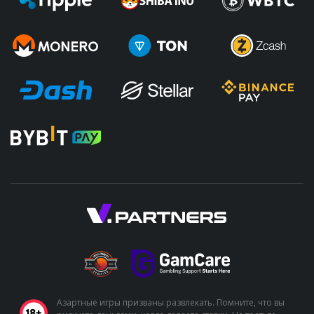
Азартные игры призваны развлекать. Помните, что вы