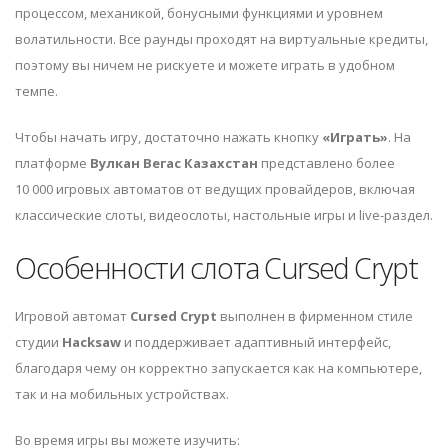
процессом, механикой, бонусными функциями и уровнем
волатильности. Все раунды проходят на виртуальные кредиты,
поэтому вы ничем не рискуете и можете играть в удобном
темпе.
Чтобы начать игру, достаточно нажать кнопку
«Играть»
. На
платформе
Вулкан Вегас Казахстан
представлено более
10 000 игровых автоматов от ведущих провайдеров, включая
классические слоты, видеослоты, настольные игры и live-раздел.
Особенности слота Cursed Crypt
Игровой автомат
Cursed Crypt
выполнен в фирменном стиле
студии
Hacksaw
и поддерживает адаптивный интерфейс,
благодаря чему он корректно запускается как на компьютере,
так и на мобильных устройствах.
Во время игры вы можете изучить: