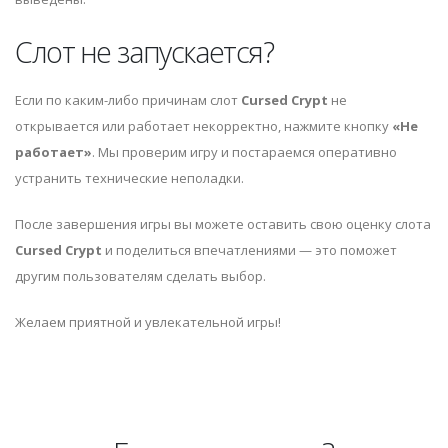
Слот не запускается?
Если по каким-либо причинам слот
Cursed Crypt
не
открывается или работает некорректно, нажмите кнопку
«Не
работает»
. Мы проверим игру и постараемся оперативно
устранить технические неполадки.
После завершения игры вы можете оставить свою оценку слота
Cursed Crypt
и поделиться впечатлениями — это поможет
другим пользователям сделать выбор.
Желаем приятной и увлекательной игры!