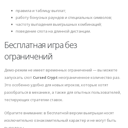
правила и таблицу выплат;
работу бонусных раундов и специальных символов;
частоту выпадения выигрышных комбинаций;
поведение слота на длинной дистанции.
Бесплатная игра без
ограничений
Демо-режим не имеет временных ограничений — вы можете
запускать слот
Cursed Crypt
неограниченное количество раз.
Это особенно удобно для новых игроков, которые хотят
разобраться в механике, а также для опытных пользователей,
тестирующих стратегии ставок.
Обратите внимание: в бесплатной версии выигрыши носят
исключительно ознакомительный характер и не могут быть
выведены.