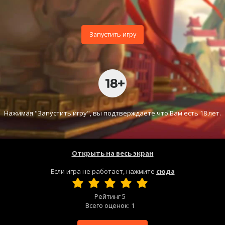
Запустить игру
Нажимая "Запустить игру", вы подтверждаете что Вам есть 18 лет.
Открыть на весь экран
Если игра не работает, нажмите
сюда
Рейтинг
5
Всего оценок:
1