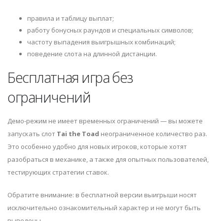
правила и таблицу выплат;
работу бонусных раундов и специальных символов;
частоту выпадения выигрышных комбинаций;
поведение слота на длинной дистанции.
Бесплатная игра без
ограничений
Демо-режим не имеет временных ограничений — вы можете
запускать слот
Tai the Toad
неограниченное количество раз.
Это особенно удобно для новых игроков, которые хотят
разобраться в механике, а также для опытных пользователей,
тестирующих стратегии ставок.
Обратите внимание: в бесплатной версии выигрыши носят
исключительно ознакомительный характер и не могут быть
выведены.