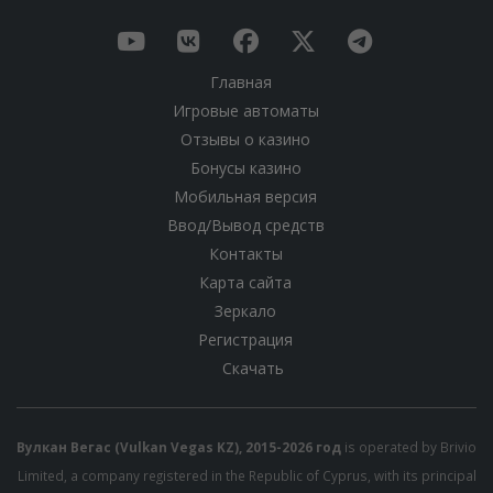
Главная
Игровые автоматы
Отзывы о казино
Бонусы казино
Мобильная версия
Ввод/Вывод средств
Контакты
Карта сайта
Зеркало
Регистрация
Скачать
Вулкан Вегас (Vulkan Vegas KZ), 2015-2026 год
is operated by Brivio
Limited, a company registered in the Republic of Cyprus, with its principal